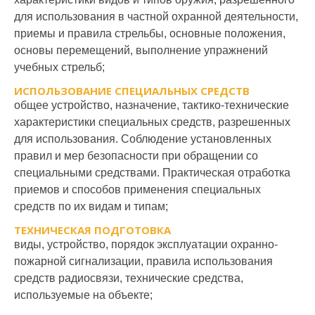
для использования в частной охранной деятельности,
Специальная физическая
приемы и правила стрельбы, основные положения,
8
4
4
подготовка
основы перемещений, выполнение упражнений
учебных стрельб;
Противодействие
9
4
5
терроризму
ИСПОЛЬЗОВАНИЕ СПЕЦИАЛЬНЫХ СРЕДСТВ
общее устройство, назначение, тактико-технические
Итоговая аттестация
2
2
характеристики специальных средств, разрешенных
для использования. Соблюдение установленных
Итого
40
60
правил и мер безопасности при обращении со
специальными средствами. Практическая отработка
приемов и способов применения специальных
средств по их видам и типам;
ТЕХНИЧЕСКАЯ ПОДГОТОВКА
виды, устройство, порядок эксплуатации охранно-
пожарной сигнализации, правила использования
средств радиосвязи, технические средства,
используемые на объекте;