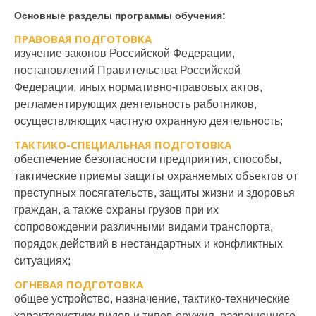
Основные разделы программы обучения:
ПРАВОВАЯ ПОДГОТОВКА
Количество ча
изучение законов Российской Федерации,
№
п/
Наименование учебной
постановлений Правительства Российской
4
5
п
дисциплины
Федерации, иных нормативно-правовых актов,
разряд
разряд
р
регламентирующих деятельность работников,
1
Правовая подготовка
6
10
осуществляющих частную охранную деятельность;
Тактико-специальная
ТАКТИКО-СПЕЦИАЛЬНАЯ ПОДГОТОВКА
2
5
7
обеспечение безопасности предприятия, способы,
подготовка
тактические приемы защиты охраняемых объектов от
3
Техническая подготовка
3
3
преступных посягательств, защиты жизни и здоровья
граждан, а также охраны грузов при их
4
Психологическая подготовка
3
7
сопровождении различными видами транспорта,
5
Огневая подготовка
-
9
порядок действий в нестандартных и конфликтных
ситуациях;
Использование
6
5
5
ОГНЕВАЯ ПОДГОТОВКА
специальных средств
общее устройство, назначение, тактико-технические
7
Первая помощь
8
8
характеристики видов и типов оружия, разрешенного