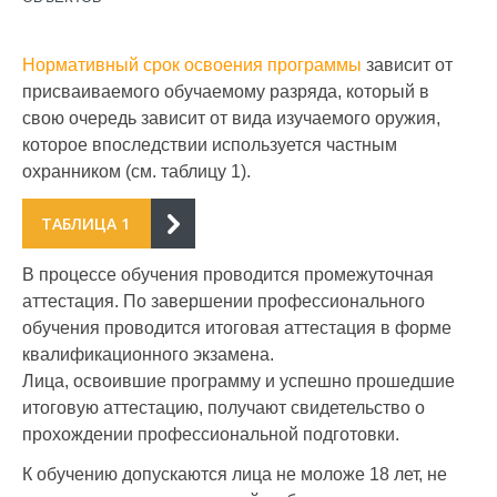
Нормативный срок освоения программы
зависит от
присваиваемого обучаемому разряда, который в
свою очередь зависит от вида изучаемого оружия,
которое впоследствии используется частным
охранником (см. таблицу 1).
ТАБЛИЦА 1
В процессе обучения проводится промежуточная
аттестация. По завершении профессионального
обучения проводится итоговая аттестация в форме
При охране помещений,
Срок
квалификационного экзамена.
территорий объектов,
обучения
Лица, освоившие программу и успешно прошедшие
Разряд
имущества в процессе его
(учебных
итоговую аттестацию, получают свидетельство о
транспортировки
дней)
прохождении профессиональной подготовки.
используются:
К обучению допускаются лица не моложе 18 лет, не
40 часов