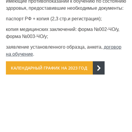
имеющие противопоказаний к обучению по состоянию
здоровья, предоставившие необходимые документы:
(5
4
специальные средства
учебных
паспорт РФ + копия (2,3 стр.и регистрация);
дней)
копия медицинских заключений: форма №002-ЧО/у,
60 часов
форма №003-ЧО/у;
специальные средства
(8
5
заявление установленного образца, анкета,
договор
и гражданское оружие
учебных
на обучение
.
дней)
КАЛЕНДАРНЫЙ ГРАФИК НА 2023 ГОД
80 часов
специальные средства,
(10
КАЛЕНДАРНЫЙ УЧЕБНЫЙ ГРАФИК НА 2023 ГОД
6
гражданское и служебное
учебных
ПО ПРОГРАММЕ ПРОФЕССИОНАЛЬНОЙ
оружие
дней)
ПОДГОТОВКИ ОХРАННИКОВ
Календарный месяц, в котором 
обучение по программ