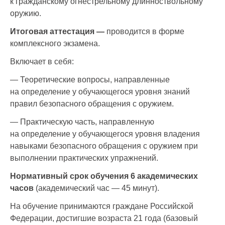
к гражданскому огнестрельному длинноствольному
2.3.
основы
0.4
-
0.4
оружию.
применения
Итоговая аттестация —
проводится в форме
оружия»
комплексного экзамена.
Учебный курс
Включает в себя:
«Практикум
2.4.
по стрельбе
1.0
-
1.0
— Теоретические вопросы, направленные
из гражданского
на определение у обучающегося уровня знаний
оружия»
правил безопасного обращения с оружием.
Промежуточная
— Практическую часть, направленную
2.5.
0.2
-
0.2
аттестация
на определение у обучающегося уровня владения
навыками безопасного обращения с оружием при
Итоговая
выполнении практических упражнений.
3.
2
-
2
аттестация
Нормативный срок обучения 6 академических
Теоретические
Т
часов
(академический час — 45 минут).
3.1.
вопросы итоговой
1
-
1
На обучение принимаются граждане Российской
аттестации
Федерации, достигшие возраста 21 года (базовый