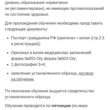
Практическая часть
уровень образования нормативно
3.2.
итоговой
1
-
1
не регламентирован), не имеющие противопоказаний
аттестации
по состоянию здоровья.
Итого
6
1.8
4.2
Для прохождения обучения необходимо представить
следующие документы:
Паспорт гражданина РФ (оригинал + копия (стр.2.3
и регистрации));
Оригинал и копия медицинских заключений:
форма №002-О/у, форма №003-О/у;
1 фотография 3×4;
заявление установленного образца,
договор
на обучение
.
По окончании обучения выдается свидетельство
установленного образца.
Обучение проводится по
пятницам
(по мере