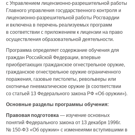
с Управлением лицензионно-разрешительной работы
Правовая
1.
1.4
1.2
0.2
Главного управления государственного контроля и
подготовка
лицензионно-разрешительной работы Росгвардии
Учебный курс
и включена в перечень реализуемых программ
«Правовые основы
в соответствии с приложением к лицензии на право
в области оборота
осуществления образовательной деятельности.
оружия», в том
П
Программа определяет содержание обучения для
1.1.
числе:
0.8
0.8
-
граждан Российской Федерации, впервые
Часть 1. Основы
приобретающих гражданское огнестрельное оружие,
административного
гражданское огнестрельное оружие ограниченного
законодательства.
поражения, газовые пистолеты, револьверы или
охотничье пневматическое оружие (в соответствии
Часть 2. Основы
со статьей 13 Федерального закона РФ «Об оружии»).
1.2.
уголовного
0.2
0.2
законодательства.
Основные разделы программы обучения:
Правовая подготовка
— изучение основных
Часть 3. Основы
понятий Федерального закона от 13 декабря 1996г.
1.3.
гражданского
0.2
0.2
№ 150-ФЗ «Об оружии» с изменеиями вступившими в
законодательства.