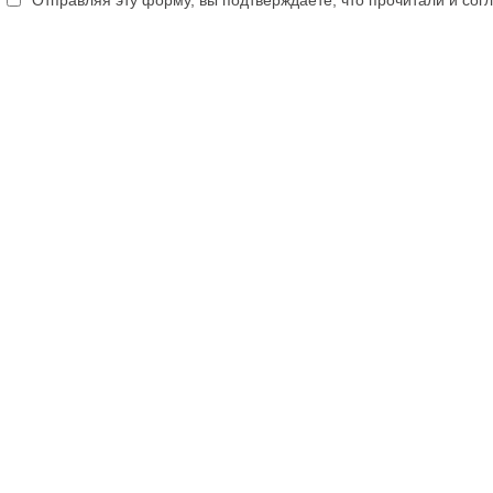
Отправляя эту форму, вы подтверждаете, что прочитали и сог